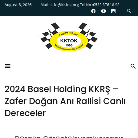
August 6, 2026
Mail : info@kktok.org Tel No :0533 876 18 98
2024 Basel Holding KKRŞ –
Zafer Doğan Anı Rallisi Canlı
Dereceler