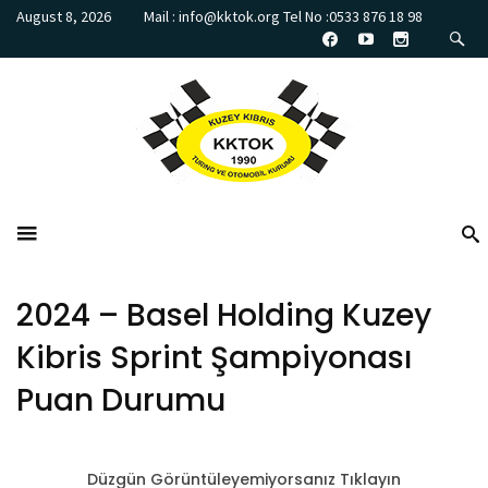
August 8, 2026
Mail : info@kktok.org Tel No :0533 876 18 98
2024 – Basel Holding Kuzey
Kibris Sprint Şampiyonası
Puan Durumu
Düzgün Görüntüleyemiyorsanız Tıklayın